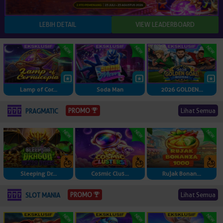
Lamp of Cor...
Soda Man
2026 GOLDEN...
Lihat Semua
PROMO
PRAGMATIC
Sleeping Dr...
Cosmic Clus...
Rujak Bonan...
Lihat Semua
PROMO
SLOT MANIA