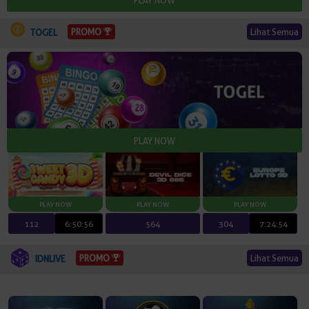
Lihat Semua
PROMO
TOGEL
112
6:50:55
564
304
7:24:53
Lihat Semua
PROMO
IDNLIVE