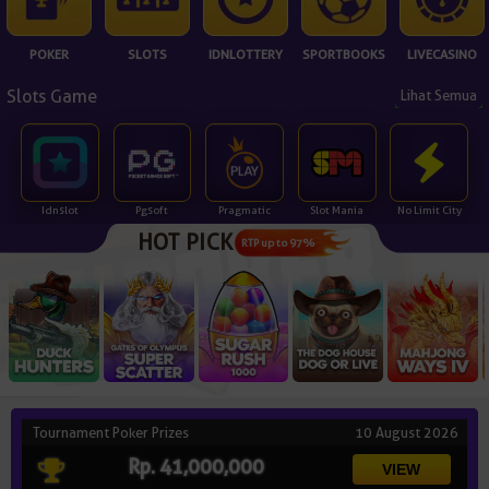
NEW
POKER
SLOTS
IDNLOTTERY
SPORTBOOKS
LIVECASINO
TANGKAS
RTP
Slots Game
Lihat Semua
DEPOSIT
WITHDRAW
Idnslot
Pgsoft
Pragmatic
Slot Mania
No Limit City
PROMOSI
HOT PICK
RTP up to 97%
DOWNLOAD APLIKASI
REFERRAL
JACKPOT
VIP MEMBER
Tournament Poker Prizes
10 August 2026
Rp. 41,000,000
HUBUNGI KAMI