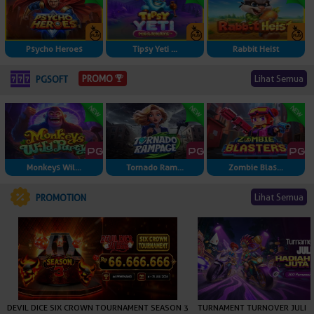
Psycho Heroes
Tipsy Yeti ...
Rabbit Heist
Lihat Semua
PROMO
PGSOFT
Monkeys Wil...
Tornado Ram...
Zombie Blas...
Lihat Semua
PROMOTION
DEVIL DICE SIX CROWN TOURNAMENT SEASON 3
TURNAMENT TURNOVER JULI