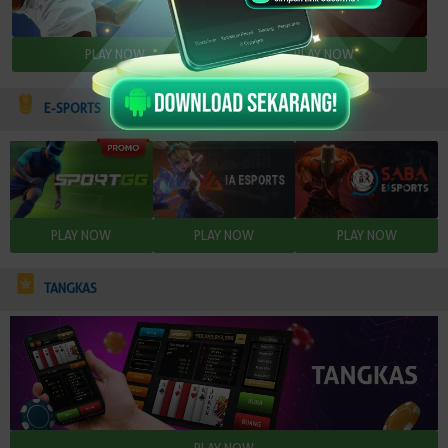
NEW
E-SPORTS
TANGKAS