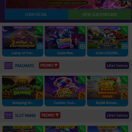
Lamp of Cor...
Soda Man
2026 GOLDEN...
Lihat Semua
PROMO
PRAGMATIC
Sleeping Dr...
Cosmic Clus...
Rujak Bonan...
Lihat Semua
PROMO
SLOT MANIA