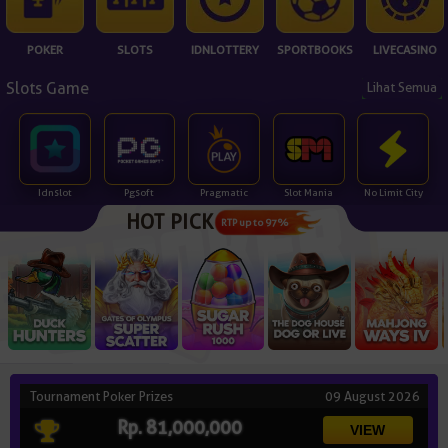
NEW
POKER
SLOTS
IDNLOTTERY
SPORTBOOKS
LIVECASINO
TANGKAS
RTP
Slots Game
Lihat Semua
DEPOSIT
WITHDRAW
Idnslot
Pgsoft
Pragmatic
Slot Mania
No Limit City
PROMOSI
HOT PICK
RTP up to 97%
DOWNLOAD APLIKASI
REFERRAL
JACKPOT
VIP MEMBER
Tournament Poker Prizes
09 August 2026
Rp. 81,000,000
HUBUNGI KAMI