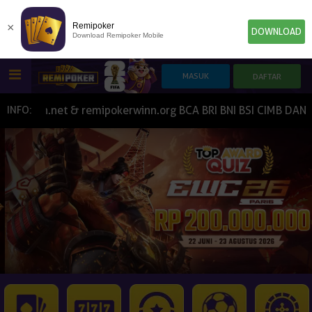
×
Remipoker
DOWNLOAD
Download Remipoker Mobile
HOME
erwinn.net & remipokerwinn.org BCA BRI BNI BSI CIMB DANA
INFO:
POKER
SLOT GAME
IDN E-LOTTERY
NEW
NEW
SPORTBOOK
LIVE CASINO
IDNLIVE
NEW
TOGEL
ESPORTS
ARCADE
NEW
NEW
NEW
TEMBAK IKAN
IDNRAFFLE
IDNTRADE