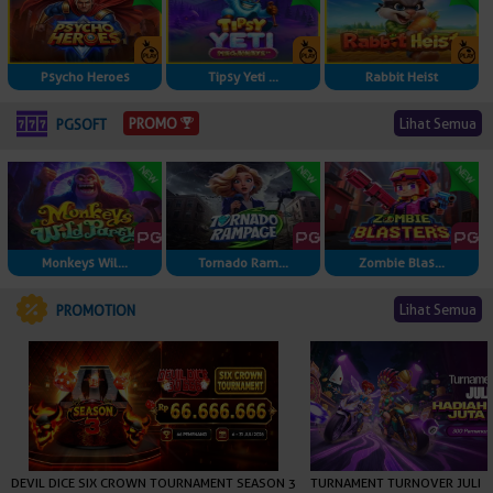
Psycho Heroes
Tipsy Yeti ...
Rabbit Heist
Lihat Semua
PROMO
PGSOFT
Monkeys Wil...
Tornado Ram...
Zombie Blas...
Lihat Semua
PROMOTION
DEVIL DICE SIX CROWN TOURNAMENT SEASON 3
TURNAMENT TURNOVER JULI